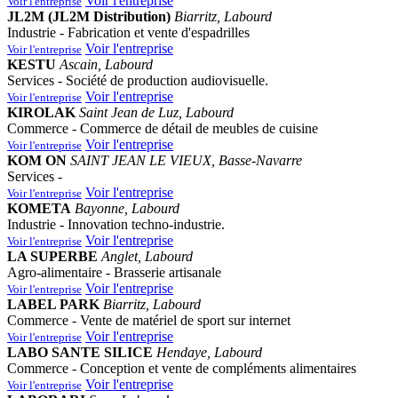
Voir l'entreprise
Voir l'entreprise
JL2M (JL2M Distribution)
Biarritz, Labourd
Industrie - Fabrication et vente d'espadrilles
Voir l'entreprise
Voir l'entreprise
KESTU
Ascain, Labourd
Services - Société de production audiovisuelle.
Voir l'entreprise
Voir l'entreprise
KIROLAK
Saint Jean de Luz, Labourd
Commerce - Commerce de détail de meubles de cuisine
Voir l'entreprise
Voir l'entreprise
KOM ON
SAINT JEAN LE VIEUX, Basse-Navarre
Services -
Voir l'entreprise
Voir l'entreprise
KOMETA
Bayonne, Labourd
Industrie - Innovation techno-industrie.
Voir l'entreprise
Voir l'entreprise
LA SUPERBE
Anglet, Labourd
Agro-alimentaire - Brasserie artisanale
Voir l'entreprise
Voir l'entreprise
LABEL PARK
Biarritz, Labourd
Commerce - Vente de matériel de sport sur internet
Voir l'entreprise
Voir l'entreprise
LABO SANTE SILICE
Hendaye, Labourd
Commerce - Conception et vente de compléments alimentaires
Voir l'entreprise
Voir l'entreprise