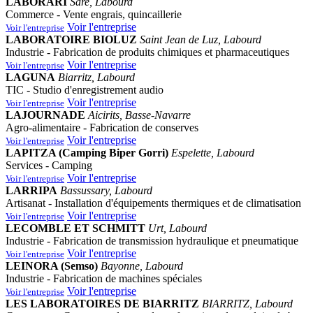
LABORARI
Sare, Labourd
Commerce - Vente engrais, quincaillerie
Voir l'entreprise
Voir l'entreprise
LABORATOIRE BIOLUZ
Saint Jean de Luz, Labourd
Industrie - Fabrication de produits chimiques et pharmaceutiques
Voir l'entreprise
Voir l'entreprise
LAGUNA
Biarritz, Labourd
TIC - Studio d'enregistrement audio
Voir l'entreprise
Voir l'entreprise
LAJOURNADE
Aicirits, Basse-Navarre
Agro-alimentaire - Fabrication de conserves
Voir l'entreprise
Voir l'entreprise
LAPITZA (Camping Biper Gorri)
Espelette, Labourd
Services - Camping
Voir l'entreprise
Voir l'entreprise
LARRIPA
Bassussary, Labourd
Artisanat - Installation d'équipements thermiques et de climatisation
Voir l'entreprise
Voir l'entreprise
LECOMBLE ET SCHMITT
Urt, Labourd
Industrie - Fabrication de transmission hydraulique et pneumatique
Voir l'entreprise
Voir l'entreprise
LEINORA (Semso)
Bayonne, Labourd
Industrie - Fabrication de machines spéciales
Voir l'entreprise
Voir l'entreprise
LES LABORATOIRES DE BIARRITZ
BIARRITZ, Labourd