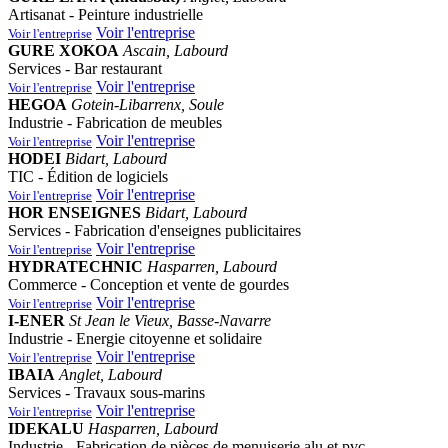
Artisanat - Peinture industrielle
Voir l'entreprise
Voir l'entreprise
GURE XOKOA
Ascain, Labourd
Services - Bar restaurant
Voir l'entreprise
Voir l'entreprise
HEGOA
Gotein-Libarrenx, Soule
Industrie - Fabrication de meubles
Voir l'entreprise
Voir l'entreprise
HODEI
Bidart, Labourd
TIC - Édition de logiciels
Voir l'entreprise
Voir l'entreprise
HOR ENSEIGNES
Bidart, Labourd
Services - Fabrication d'enseignes publicitaires
Voir l'entreprise
Voir l'entreprise
HYDRATECHNIC
Hasparren, Labourd
Commerce - Conception et vente de gourdes
Voir l'entreprise
Voir l'entreprise
I-ENER
St Jean le Vieux, Basse-Navarre
Industrie - Energie citoyenne et solidaire
Voir l'entreprise
Voir l'entreprise
IBAIA
Anglet, Labourd
Services - Travaux sous-marins
Voir l'entreprise
Voir l'entreprise
IDEKALU
Hasparren, Labourd
Industrie - Fabrication de pièces de menuiserie alu et pvc