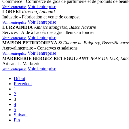
Commerce - Commerce de gros de parfumerie et de produits de beaut
Voir l'entreprise
Voir l'entreprise
LOREKI
Itxassou, Labourd
Industrie - Fabrication et vente de compost
Voir l'entreprise
Voir l'entreprise
LURZAINDIA
Ainhice Mongelos, Basse-Navarre
Services - Aide à l'accès des agriculteurs au foncier
Voir l'entreprise
Voir l'entreprise
MAISON PETRICORENA
St Etienne de Baigorry, Basse-Navarre
Agro-alimentaire - Conserves et salaisons
Voir l'entreprise
Voir l'entreprise
MARBRERIE BERGEZ RETEGUI
SAINT JEAN DE LUZ, Lab
Artisanat - Marbrerie
Voir l'entreprise
Voir l'entreprise
Début
Précédent
1
2
3
4
5
Suivant
Fin