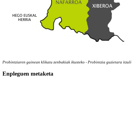
Probintziaren gainean klikatu zenbakiak ikusteko -
Probintzia guzietara itzuli
Enpleguen metaketa