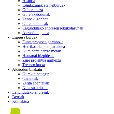
Historia
Eginkizunak eta helburuak
Gobernantza
Gure akziodunak
Zenbaki zonbait
Gure partaideak
Lagundutako enpresen lekukotasunak
Akziodun gunea
Enpresa buruak
Funts propioen garrantzia
Herrikoa, kapital partaidea
Gure parte hartze motak
Hautagai irizpideak
Zure proiektua aurkeztu
Tresnen kutxa
Akziodun bilakatu
Gurekin bat egin
Garantiak
Zerga abantailak
Nola suskribatu
Lagundutako enpresak
Berriak
Kontaktua