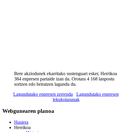
Bere akziodunek ekarritako sustenguari esker, Herrikoa
384 enpresen partaide izan da. Orotara 4 168 lanpostu
sortzen edo beiratzen lagundu du.
Lagundutako enpresen zerrenda
Lagundutako enpresen
lekukotasunak
Webgunearen planoa
Hasiera
Herrikoa