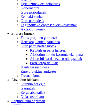
Eginkizunak eta helburuak
Gobernantza
Gure akziodunak
Zenbaki zonbait
Gure partaideak
Lagundutako enpresen lekukotasunak
Akziodun gunea
Enpresa buruak
Funts propioen garrantzia
Herrikoa, kapital partaidea
Gure parte hartze motak
Kapitalean parte hartzea
Akziodun kondu korronte ekarpena
Akzio bilaka daitezken obligazioak
Partzuergo tituluak
Hautagai irizpideak
Zure proiektua aurkeztu
Tresnen kutxa
Akziodun bilakatu
Gurekin bat egin
Garantiak
Zerga abantailak
Nola suskribatu
Lagundutako enpresak