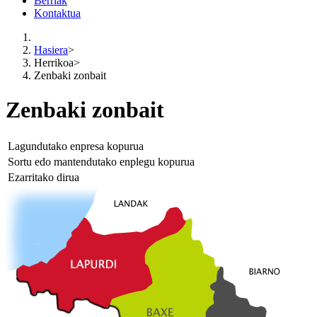
Berriak
Kontaktua
Hasiera
>
Herrikoa
>
Zenbaki zonbait
Zenbaki zonbait
Lagundutako enpresa kopurua
Sortu edo mantendutako enplegu kopurua
Ezarritako dirua