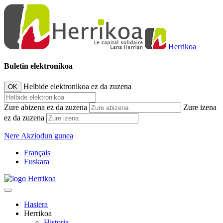
Herrikoa
Buletin elektronikoa
Helbide elektronikoa ez da zuzena
OK
Zure abizena ez da zuzena
Zure izena
ez da zuzena
Nere Akziodun gunea
Français
Euskara
Hasiera
Herrikoa
Historia