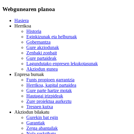
Webgunearen planoa
Hasiera
Herrikoa
Historia
Eginkizunak eta helburuak
Gobernantza
Gure akziodunak
Zenbaki zonbait
Gure partaideak
Lagundutako enpresen lekukotasunak
Akziodun gunea
Enpresa buruak
Funts propioen garrantzia
Herrikoa, kapital partaidea
Gure parte hartze motak
Hautagai irizpideak
Zure proiektua aurkeztu
Tresnen kutxa
Akziodun bilakatu
Gurekin bat egin
Garantiak
Zerga abantailak
Nola suskribatu