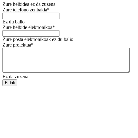
Zure helbidea ez da zuzena
Zure telefono zenbakia*
Ez du balio
Zure helbide elektronikoa*
Zure posta elektronikoak ez du balio
Zure proiektua*
Ez da zuzena