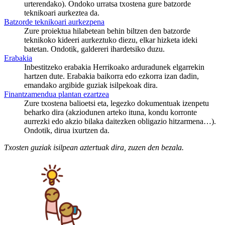
urterendako). Ondoko urratsa txostena gure batzorde
teknikoari aurkeztea da.
Batzorde teknikoari aurkezpena
Zure proiektua hilabetean behin biltzen den batzorde
teknikoko kideeri aurkeztuko diezu, elkar hizketa ideki
batetan. Ondotik, galdereri ihardetsiko duzu.
Erabakia
Inbestitzeko erabakia Herrikoako arduradunek elgarrekin
hartzen dute. Erabakia baikorra edo ezkorra izan dadin,
emandako argibide guziak isilpekoak dira.
Finantzamendua plantan ezartzea
Zure txostena balioetsi eta, legezko dokumentuak izenpetu
beharko dira (akziodunen arteko ituna, kondu korronte
aurrezki edo akzio bilaka daitezken obligazio hitzarmena…).
Ondotik, dirua ixurtzen da.
Txosten guziak isilpean aztertuak dira, zuzen den bezala.