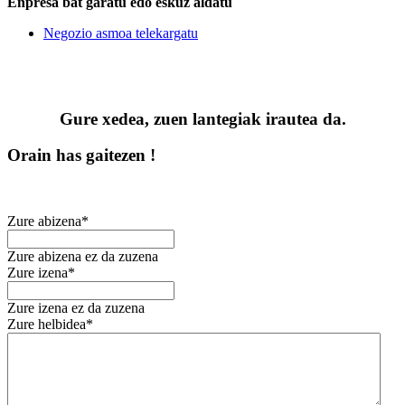
Enpresa bat garatu edo eskuz aldatu
Negozio asmoa telekargatu
Gure xedea, zuen lantegiak irautea da.
Orain has gaitezen !
Zure abizena*
Zure abizena ez da zuzena
Zure izena*
Zure izena ez da zuzena
Zure helbidea*