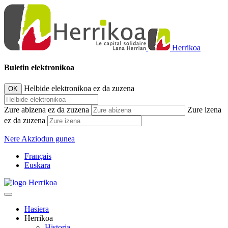
Herrikoa
Buletin elektronikoa
Helbide elektronikoa ez da zuzena
OK
Zure abizena ez da zuzena
Zure izena
ez da zuzena
Nere Akziodun gunea
Français
Euskara
Hasiera
Herrikoa
Historia