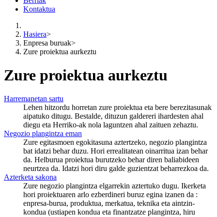
Berriak
Kontaktua
Hasiera
>
Enpresa buruak
>
Zure proiektua aurkeztu
Zure proiektua aurkeztu
Harremanetan sartu
Lehen hitzordu horretan zure proiektua eta bere berezitasunak
aipatuko ditugu. Bestalde, dituzun galdereri ihardesten ahal
diegu eta Herriko-ak nola laguntzen ahal zaituen zehaztu.
Negozio plangintza eman
Zure egitasmoen egokitasuna aztertzeko, negozio plangintza
bat idatzi behar duzu. Hori errealitatean oinarritua izan behar
da. Helburua proiektua burutzeko behar diren baliabideen
neurtzea da. Idatzi hori diru galde guzientzat beharrezkoa da.
Azterketa sakona
Zure negozio plangintza elgarrekin aztertuko dugu. Ikerketa
hori proiektuaren arlo ezberdineri buruz egina izanen da :
enpresa-burua, produktua, merkatua, teknika eta aintzin-
kondua (ustiapen kondua eta finantzatze plangintza, hiru