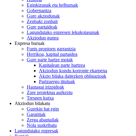
Eginkizunak eta helburuak
Gobernantza
Gure akziodunak
Zenbaki zonbait
Gure partaideak
Lagundutako enpresen lekukotasunak
Akziodun gunea
Enpresa buruak
Funts propioen garrantzia
Herrikoa, kapital partaidea
Gure parte hartze motak
Kapitalean parte hartzea
Akziodun kondu korronte ekarpena
Akzio bilaka daitezken obligazioak
Partzuergo tituluak
Hautagai irizpideak
Zure proiektua aurkeztu
Tresnen kutxa
Akziodun bilakatu
Gurekin bat egin
Garantiak
Zerga abantailak
Nola suskribatu
Lagundutako enpresak