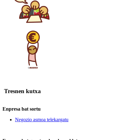
Tresnen kutxa
Enpresa bat sortu
Negozio asmoa telekargatu