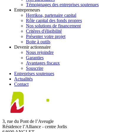
Témoignages des entreprises soutenues
Entrepreneurs
Herrikoa, partenaire capital
Rôle capital des fonds propres
Nos solutions de financement
Critères d'éligibilité
Présenter votre projet
Boite à outils
Devenir actionnaire
Nous rejoindre
Garanties
Avantages fiscaux
Souscrire
Entreprises soutenues
Actualités
Contact
3, rue du Pont de l’Aveugle
Résidence l’Alliance - centre Jorlis
64600 ANGLET