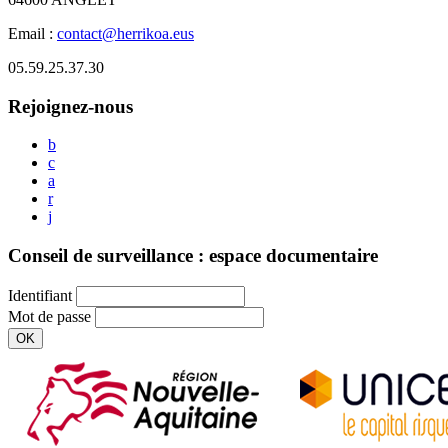
Email :
contact@herrikoa.eus
05.59.25.37.30
Rejoignez-nous
b
c
a
r
j
Conseil de surveillance : espace documentaire
Identifiant
Mot de passe
OK