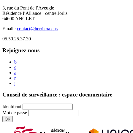
3, rue du Pont de l’Aveugle
Résidence l’Alliance - centre Jorlis
64600 ANGLET
Email :
contact@herrikoa.eus
05.59.25.37.30
Rejoignez-nous
b
c
a
r
j
Conseil de surveillance : espace documentaire
Identifiant
Mot de passe
OK