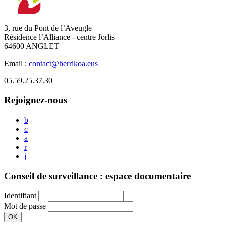
3, rue du Pont de l’Aveugle
Résidence l’Alliance - centre Jorlis
64600 ANGLET
Email :
contact@herrikoa.eus
05.59.25.37.30
Rejoignez-nous
b
c
a
r
j
Conseil de surveillance : espace documentaire
Identifiant
Mot de passe
OK