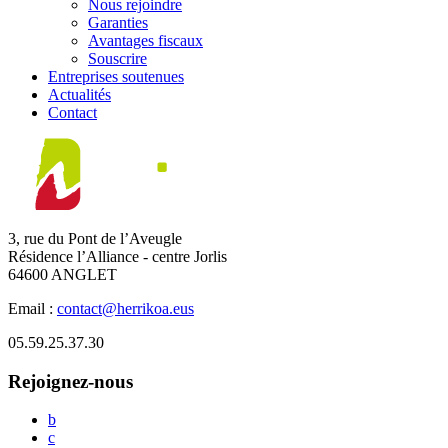
Nous rejoindre
Garanties
Avantages fiscaux
Souscrire
Entreprises soutenues
Actualités
Contact
3, rue du Pont de l’Aveugle
Résidence l’Alliance - centre Jorlis
64600 ANGLET
Email :
contact@herrikoa.eus
05.59.25.37.30
Rejoignez-nous
b
c