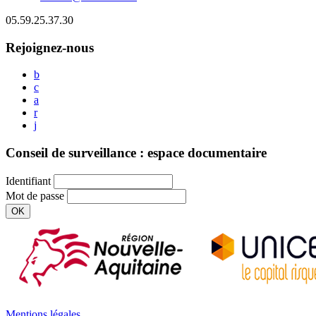
05.59.25.37.30
Rejoignez-nous
b
c
a
r
j
Conseil de surveillance : espace documentaire
Identifiant
Mot de passe
OK
Mentions légales