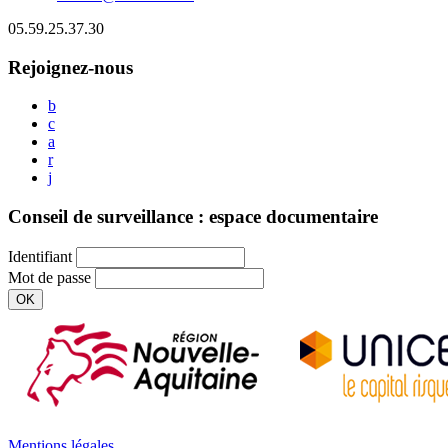
05.59.25.37.30
Rejoignez-nous
b
c
a
r
j
Conseil de surveillance : espace documentaire
Identifiant
Mot de passe
OK
Mentions légales