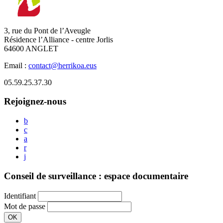
3, rue du Pont de l’Aveugle
Résidence l’Alliance - centre Jorlis
64600 ANGLET
Email :
contact@herrikoa.eus
05.59.25.37.30
Rejoignez-nous
b
c
a
r
j
Conseil de surveillance : espace documentaire
Identifiant
Mot de passe
OK