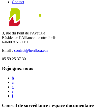
Contact
3, rue du Pont de l’Aveugle
Résidence l’Alliance - centre Jorlis
64600 ANGLET
Email :
contact@herrikoa.eus
05.59.25.37.30
Rejoignez-nous
b
c
a
r
j
Conseil de surveillance : espace documentaire