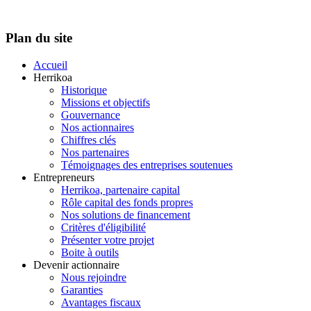
Plan du site
Accueil
Herrikoa
Historique
Missions et objectifs
Gouvernance
Nos actionnaires
Chiffres clés
Nos partenaires
Témoignages des entreprises soutenues
Entrepreneurs
Herrikoa, partenaire capital
Rôle capital des fonds propres
Nos solutions de financement
Critères d'éligibilité
Présenter votre projet
Boite à outils
Devenir actionnaire
Nous rejoindre
Garanties
Avantages fiscaux