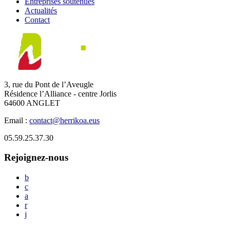
Entreprises soutenues
Actualités
Contact
3, rue du Pont de l’Aveugle
Résidence l’Alliance - centre Jorlis
64600 ANGLET
Email :
contact@herrikoa.eus
05.59.25.37.30
Rejoignez-nous
b
c
a
r
j