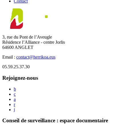
Contact
3, rue du Pont de l’Aveugle
Résidence l’Alliance - centre Jorlis
64600 ANGLET
Email :
contact@herrikoa.eus
05.59.25.37.30
Rejoignez-nous
b
c
a
r
j
Conseil de surveillance : espace documentaire